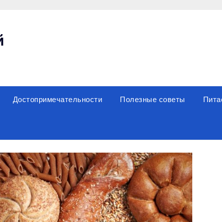
й
Достопримечательности
Полезные советы
Пита