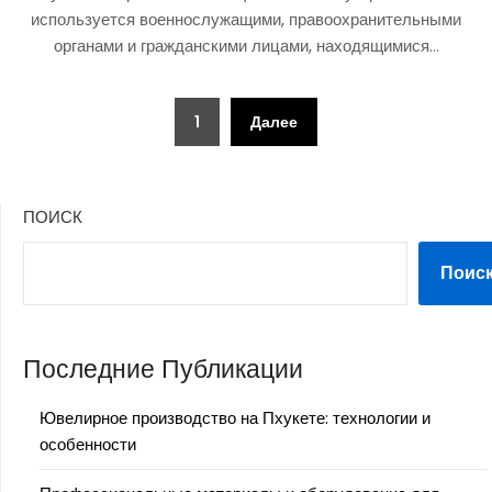
используется военнослужащими, правоохранительными
органами и гражданскими лицами, находящимися…
Пагинация
1
Далее
записей
ПОИСК
Поис
Последние Публикации
Ювелирное производство на Пхукете: технологии и
особенности