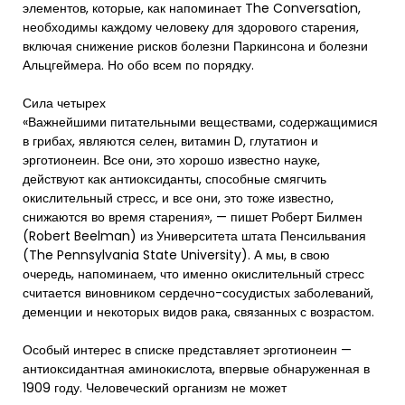
элементов, которые, как напоминает The Conversation,
необходимы каждому человеку для здорового старения,
включая снижение рисков болезни Паркинсона и болезни
Альцгеймера. Но обо всем по порядку.
Сила четырех
«Важнейшими питательными веществами, содержащимися
в грибах, являются селен, витамин D, глутатион и
эрготионеин. Все они, это хорошо известно науке,
действуют как антиоксиданты, способные смягчить
окислительный стресс, и все они, это тоже известно,
снижаются во время старения», — пишет Роберт Билмен
(Robert Beelman) из Университета штата Пенсильвания
(The Pennsylvania State University). А мы, в свою
очередь, напоминаем, что именно окислительный стресс
считается виновником сердечно-сосудистых заболеваний,
деменции и некоторых видов рака, связанных с возрастом.
Особый интерес в списке представляет эрготионеин —
антиоксидантная аминокислота, впервые обнаруженная в
1909 году. Человеческий организм не может