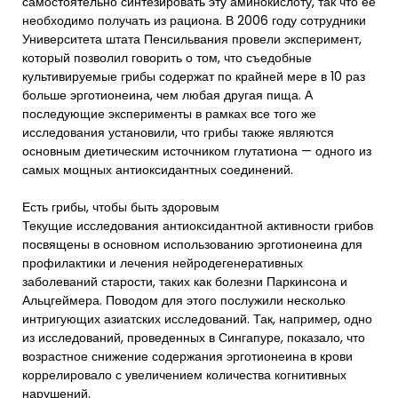
самостоятельно синтезировать эту аминокислоту, так что ее
необходимо получать из рациона. В 2006 году сотрудники
Университета штата Пенсильвания провели эксперимент,
который позволил говорить о том, что съедобные
культивируемые грибы содержат по крайней мере в 10 раз
больше эрготионеина, чем любая другая пища. А
последующие эксперименты в рамках все того же
исследования установили, что грибы также являются
основным диетическим источником глутатиона — одного из
самых мощных антиоксидантных соединений.
Есть грибы, чтобы быть здоровым
Текущие исследования антиоксидантной активности грибов
посвящены в основном использованию эрготионеина для
профилактики и лечения нейродегенеративных
заболеваний старости, таких как болезни Паркинсона и
Альцгеймера. Поводом для этого послужили несколько
интригующих азиатских исследований. Так, например, одно
из исследований, проведенных в Сингапуре, показало, что
возрастное снижение содержания эрготионеина в крови
коррелировало с увеличением количества когнитивных
нарушений.