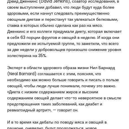
Дэвид Дженкинс (David Jenkins), соавтор исследования, в
своем выступлении добавил, что люди будут куда более
здоровыми, если начнут следовать преимущественно
овощным диетам и перестанут так увлекаться белковыми,
ставка в которых обычно сделана как раз на мясо.
Дженкинс и его коллеги придумали диету, которая включает
в себя 63 порции фруктов и овощей в неделю. И когда они
предложили ее испытуемой группе, то заметили, что всего
за две недели у добровольцев произошло снижение уровня
холестерина на 35%.
Эксперт в области здорового образа жизни Нил Барнард
(Neal Barnard) соглашается с этим, поясняя, что
необходимо как можно больше говорить и писать о пользе
овощей, чтобы люди лучше понимали, почему это важно.
«Диета с низким содержанием жиров и высоким
содержанием овощей делает что-то невероятное в смысле
предотвращения таких заболеваний, как диабет и
ревматоидный артрит», — говорит он.
И в то время как дебаты по поводу мяса и овощей в
рационе, очевидно, будут продолжаться, новое