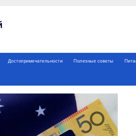
й
Достопримечательности
Полезные советы
Пита