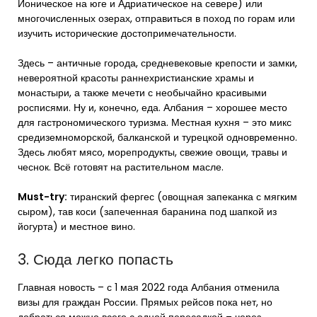
Ионическое на юге и Адриатическое на севере) или
многочисленных озерах, отправиться в поход по горам или
изучить исторические достопримечательности.
Здесь – античные города, средневековые крепости и замки,
невероятной красоты раннехристианские храмы и
монастыри, а также мечети с необычайно красивыми
росписями. Ну и, конечно, еда. Албания – хорошее место
для гастрономического туризма. Местная кухня – это микс
средиземноморской, балканской и турецкой одновременно.
Здесь любят мясо, морепродукты, свежие овощи, травы и
чеснок. Всё готовят на растительном масле.
Must-try:
тиранский фергес (овощная запеканка с мягким
сыром), тав коси (запеченная баранина под шапкой из
йогурта) и местное вино.
3. Сюда легко попасть
Главная новость – с 1 мая 2022 года Албания отменила
визы для граждан России. Прямых рейсов пока нет, но
добраться можно всего с одной пересадкой – через