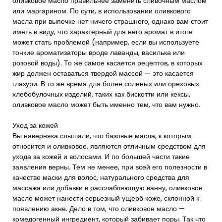
оливковое масло правильнее заменить сливочным маслом
или маргарином. По сути, в использовании оливкового
масла при выпечке нет ничего страшного, однако вам стоит
иметь в виду, что характерный для него аромат в итоге
может стать проблемой (например, если вы используете
тонкие ароматизаторы вроде лаванды, василька или
розовой воды). То же самое касается рецептов, в которых
жир должен оставаться твердой массой — это касается
глазури. В то же время для более соленых или ореховых
хлебобулочных изделий, таких как бискотти или кексы,
оливковое масло может быть именно тем, что вам нужно.
Уход за кожей
Вы наверняка слышали, что базовые масла, к которым
относится и оливковое, являются отличным средством для
ухода за кожей и волосами. И по большей части такие
заявления верны. Тем не менее, при всей его полезности в
качестве маски для волос, натурального средства для
массажа или добавки в расслабляющую ванну, оливковое
масло может нанести серьезный ущерб коже, склонной к
появлению акне. Дело в том, что оливковое масло —
комедогенный ингредиент, который забивает поры. Так что