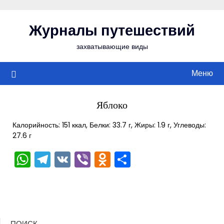
Перейти
к
Журналы путешествий
содержимому
захватывающие виды
Меню
Яблоко
Калорийность: 151 ккал, Белки: 33.7 г, Жиры: 1.9 г, Углеводы:
27.6 г
WhatsApp
Telegram
VK
Viber
Odnoklassniki
Отправить
ПОИСК