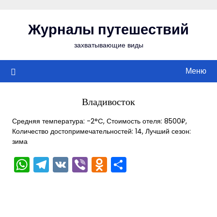
Перейти
к
Журналы путешествий
содержимому
захватывающие виды
Меню
Владивосток
Средняя температура: -2°C, Стоимость отеля: 8500₽,
Количество достопримечательностей: 14, Лучший сезон:
зима
WhatsApp
Telegram
VK
Viber
Odnoklassniki
Отправить