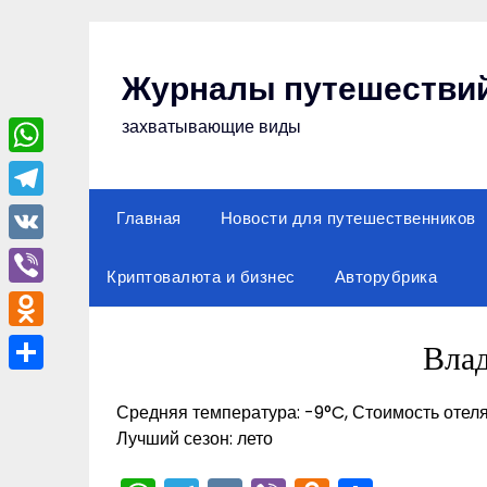
Перейти
к
содержимому
Журналы путешестви
захватывающие виды
WhatsApp
Telegram
Главная
Новости для путешественников
VK
Криптовалюта и бизнес
Авторубрика
Viber
Odnoklassniki
Вла
Отправить
Средняя температура: -9°C, Стоимость отеля
Лучший сезон: лето