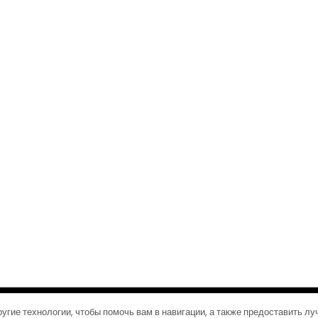
©2026 Журналы путешествий
| Дизайн:
Газетная тема WordPress
угие технологии, чтобы помочь вам в навигации, а также предоставить л