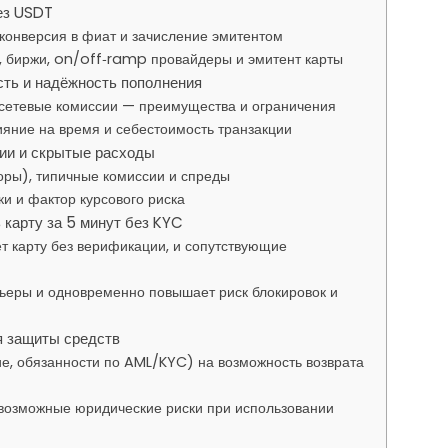
ез USDT
 конверсия в фиат и зачисление эмитентом
и, биржи, on/off‑ramp провайдеры и эмитент карты
сть и надёжность пополнения
 сетевые комиссии — преимущества и ограничения
влияние на время и себестоимость транзакции
ии и скрытые расходы
оры), типичные комиссии и спреды
и и фактор курсового риска
 карту за 5 минут без KYC
т карту без верификации, и сопутствующие
ьеры и одновременно повышает риск блокировок и
я защиты средств
е, обязанности по AML/KYC) на возможность возврата
 возможные юридические риски при использовании