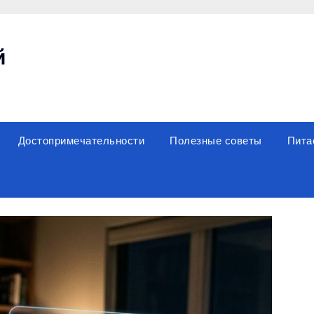
й
Достопримечательности
Полезные советы
Пита