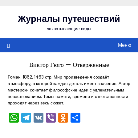
Перейти
к
Журналы путешествий
содержимому
захватывающие виды
Меню
Виктор Гюго — Отверженные
Роман, 1862, 1463 стр. Мир произведения создаёт
атмосферу, в которой каждая деталь имеет значение. Автор
мастерски сочетает философские идеи с увлекательным
повествованием. Темы памяти, времени и ответственности
проходят через весь сюжет.
WhatsApp
Telegram
VK
Viber
Odnoklassniki
Отправить