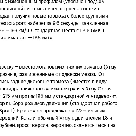
алы с измененным профилем (увеличен подъем
топливной системе, перенастроена система
седан получил новые тормоза с более крупными
Vesta Sport наберет за 9,6 секунды, заявленная
» – 193 км/ч. Стандартная Веста с 1.8 и 5МКП
«максималка» — 186 км/ч.
веску – вместо логановских нижних рычагов (Xray
разные, скопированные с подвески Vesta. От
лись задние дисковые тормоза (имеется в виду
ктрогидравлического усилителя руля у Xray Cross
 215 мм против 195 мм у стандартной «пятидверки».
тор выбора режимов движения (стандартная работа
и Sport). Кросс-хэтч предложат со 122-сильным
ередний. Кстати, обычный Xray с двигателем 1.8 и
рублей, кросс-версия, вероятно, окажется тысяч на