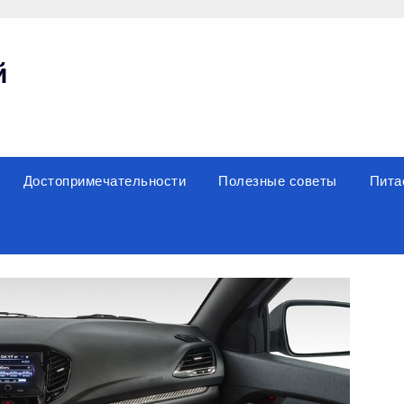
й
Достопримечательности
Полезные советы
Пита