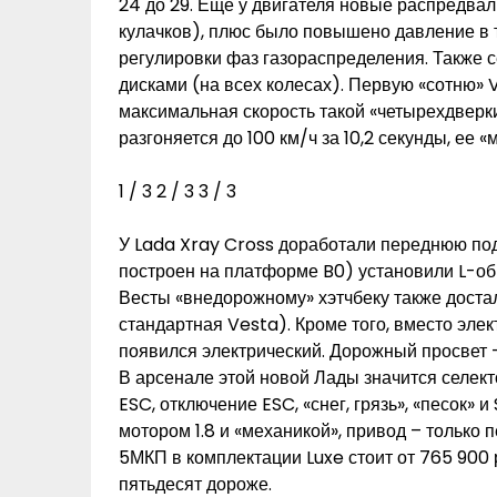
24 до 29. Еще у двигателя новые распредв
кулачков), плюс было повышено давление в 
регулировки фаз газораспределения. Также 
дисками (на всех колесах). Первую «сотню» 
максимальная скорость такой «четырехдверки
разгоняется до 100 км/ч за 10,2 секунды, ее 
1
/ 3
2
/ 3
3
/ 3
У Lada Xray Cross доработали переднюю под
построен на платформе B0) установили L-об
Весты «внедорожному» хэтчбеку также доста
стандартная Vesta). Кроме того, вместо эле
появился электрический. Дорожный просвет –
В арсенале этой новой Лады значится селек
ESC, отключение ESC, «снег, грязь», «песок» 
мотором 1.8 и «механикой», привод – только п
5МКП в комплектации Luxe стоит от 765 900 
пятьдесят дороже.