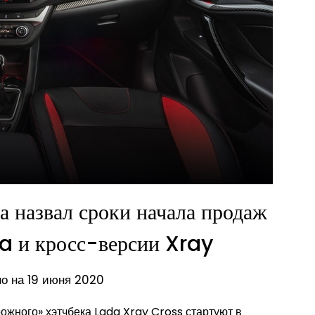
назвал сроки начала продаж
a и кросс-версии Xray
о на 19 июня 2020
ожного» хэтчбека Lada Xray Cross стартуют в