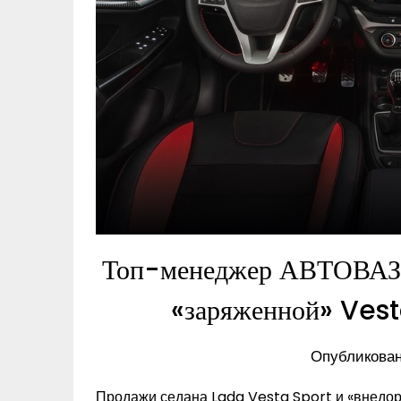
Топ-менеджер АВТОВАЗа 
«заряженной» Vest
Опубликован
Продажи седана Lada Vesta Sport и «внедор