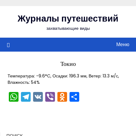
Перейти
к
Журналы путешествий
содержимому
захватывающие виды
Меню
Токио
Температура: -9.6°C, Осадки: 196.3 мм, Ветер: 13.3 м/с,
Влажность: 54%
WhatsApp
Telegram
VK
Viber
Odnoklassniki
Отправить
ПОИСК