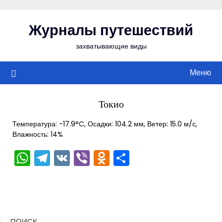
Перейти
к
Журналы путешествий
содержимому
захватывающие виды
Меню
Токио
Температура: -17.9°C, Осадки: 104.2 мм, Ветер: 15.0 м/с,
Влажность: 14%
WhatsApp
Telegram
VK
Viber
Odnoklassniki
Отправить
ПОИСК