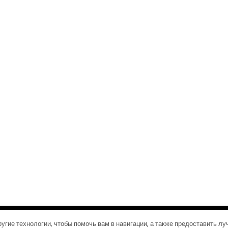
©2026 Журналы путешествий
| Дизайн:
Газетная тема WordPress
угие технологии, чтобы помочь вам в навигации, а также предоставить л