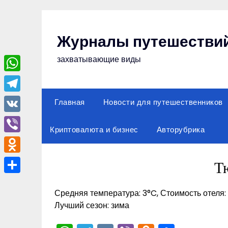
Перейти
к
содержимому
Журналы путешестви
захватывающие виды
WhatsApp
Telegram
Главная
Новости для путешественников
VK
Криптовалюта и бизнес
Авторубрика
Viber
Odnoklassniki
Т
Отправить
Средняя температура: 3°C, Стоимость отеля:
Лучший сезон: зима