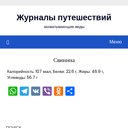
Перейти
к
Журналы путешествий
содержимому
захватывающие виды
Меню
Свинина
Калорийность: 107 ккал, Белки: 22.6 г, Жиры: 46.9 г,
Углеводы: 56.7 г
WhatsApp
Telegram
VK
Viber
Odnoklassniki
Отправить
ПОИСК