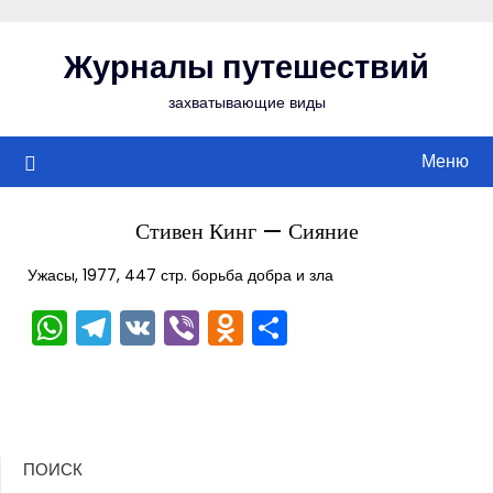
Перейти
к
Журналы путешествий
содержимому
захватывающие виды
Меню
Стивен Кинг — Сияние
Ужасы, 1977, 447 стр. борьба добра и зла
WhatsApp
Telegram
VK
Viber
Odnoklassniki
Отправить
ПОИСК