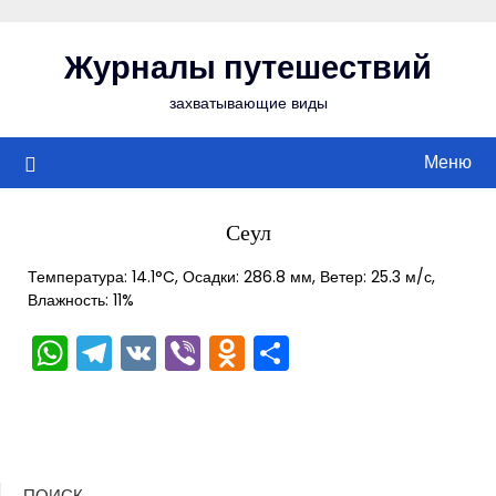
Перейти
к
Журналы путешествий
содержимому
захватывающие виды
Меню
Сеул
Температура: 14.1°C, Осадки: 286.8 мм, Ветер: 25.3 м/с,
Влажность: 11%
WhatsApp
Telegram
VK
Viber
Odnoklassniki
Отправить
ПОИСК