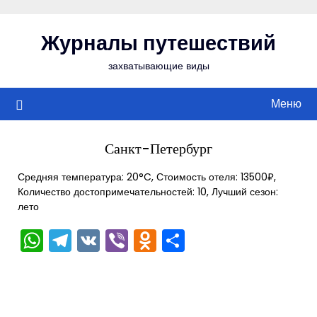
Перейти
к
Журналы путешествий
содержимому
захватывающие виды
Меню
Санкт-Петербург
Средняя температура: 20°C, Стоимость отеля: 13500₽,
Количество достопримечательностей: 10, Лучший сезон:
лето
WhatsApp
Telegram
VK
Viber
Odnoklassniki
Отправить