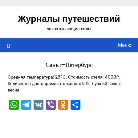
Перейти
к
Журналы путешествий
содержимому
захватывающие виды
Меню
Санкт-Петербург
Средняя температура: 28°C, Стоимость отеля: 4000₽,
Количество достопримечательностей: 12, Лучший сезон:
весна
WhatsApp
Telegram
VK
Viber
Odnoklassniki
Отправить