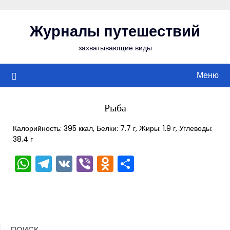
Перейти
к
Журналы путешествий
содержимому
захватывающие виды
Меню
Рыба
Калорийность: 395 ккал, Белки: 7.7 г, Жиры: 1.9 г, Углеводы:
38.4 г
WhatsApp
Telegram
VK
Viber
Odnoklassniki
Отправить
ПОИСК