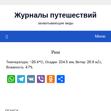
Перейти
к
Журналы путешествий
содержимому
захватывающие виды
Меню
Рим
Температура: -26.4°C, Осадки: 234.5 мм, Ветер: 26.9 м/с,
Влажность: 47%
WhatsApp
Telegram
VK
Viber
Odnoklassniki
Отправить
ПОИСК