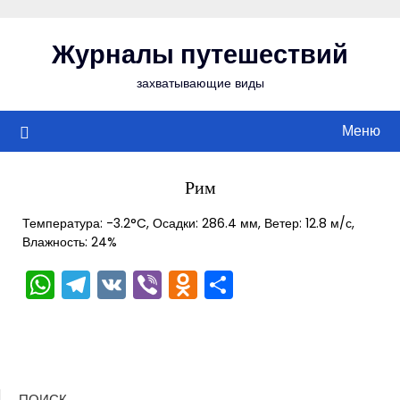
Перейти
к
Журналы путешествий
содержимому
захватывающие виды
Меню
Рим
Температура: -3.2°C, Осадки: 286.4 мм, Ветер: 12.8 м/с,
Влажность: 24%
WhatsApp
Telegram
VK
Viber
Odnoklassniki
Отправить
ПОИСК