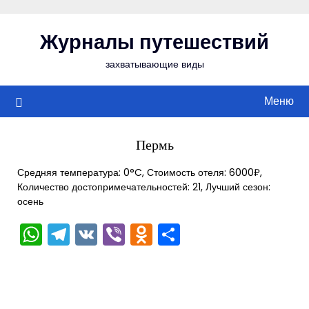
Перейти
к
Журналы путешествий
содержимому
захватывающие виды
Меню
Пермь
Средняя температура: 0°C, Стоимость отеля: 6000₽,
Количество достопримечательностей: 21, Лучший сезон:
осень
WhatsApp
Telegram
VK
Viber
Odnoklassniki
Отправить