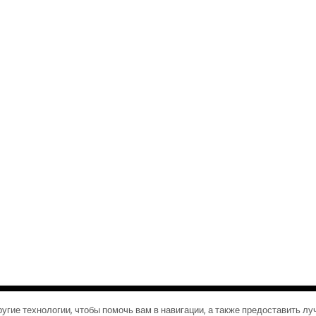
©2026 Журналы путешествий
| Дизайн:
Газетная тема WordPress
угие технологии, чтобы помочь вам в навигации, а также предоставить л