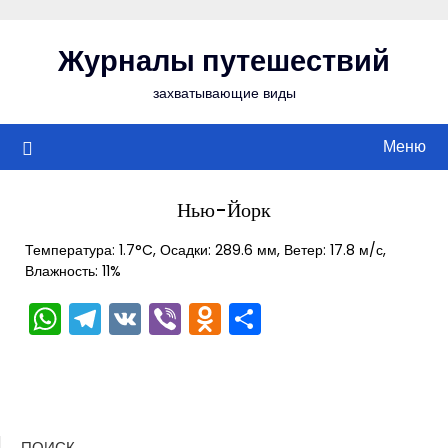
Перейти
к
Журналы путешествий
содержимому
захватывающие виды
Меню
Нью-Йорк
Температура: 1.7°C, Осадки: 289.6 мм, Ветер: 17.8 м/с,
Влажность: 11%
WhatsApp
Telegram
VK
Viber
Odnoklassniki
Отправить
ПОИСК