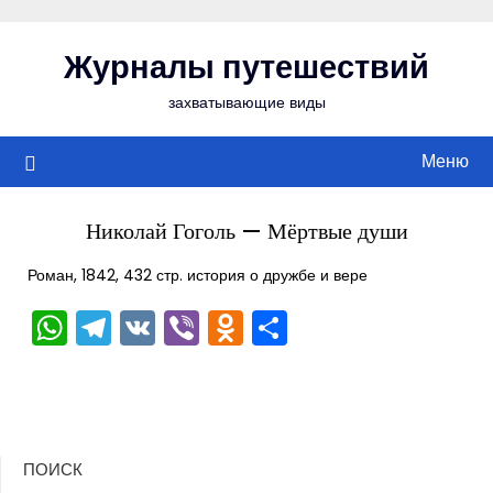
Перейти
к
Журналы путешествий
содержимому
захватывающие виды
Меню
Николай Гоголь — Мёртвые души
Роман, 1842, 432 стр. история о дружбе и вере
WhatsApp
Telegram
VK
Viber
Odnoklassniki
Отправить
ПОИСК