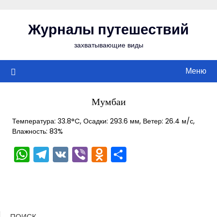
Перейти
к
Журналы путешествий
содержимому
захватывающие виды
Меню
Мумбаи
Температура: 33.8°C, Осадки: 293.6 мм, Ветер: 26.4 м/с,
Влажность: 83%
WhatsApp
Telegram
VK
Viber
Odnoklassniki
Отправить
ПОИСК