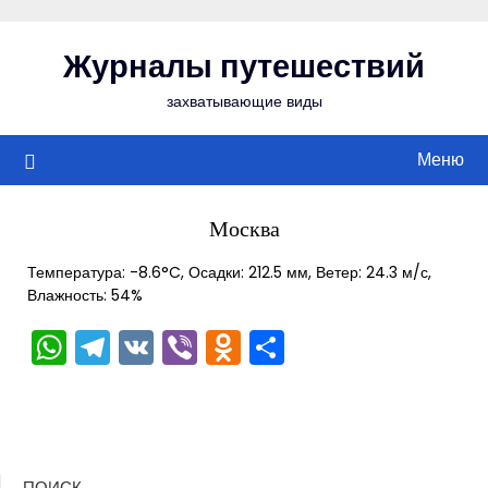
Перейти
к
Журналы путешествий
содержимому
захватывающие виды
Меню
Москва
Температура: -8.6°C, Осадки: 212.5 мм, Ветер: 24.3 м/с,
Влажность: 54%
WhatsApp
Telegram
VK
Viber
Odnoklassniki
Отправить
ПОИСК