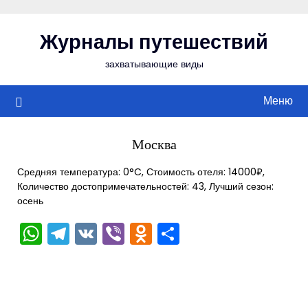
Перейти
к
Журналы путешествий
содержимому
захватывающие виды
Меню
Москва
Средняя температура: 0°C, Стоимость отеля: 14000₽,
Количество достопримечательностей: 43, Лучший сезон:
осень
WhatsApp
Telegram
VK
Viber
Odnoklassniki
Отправить