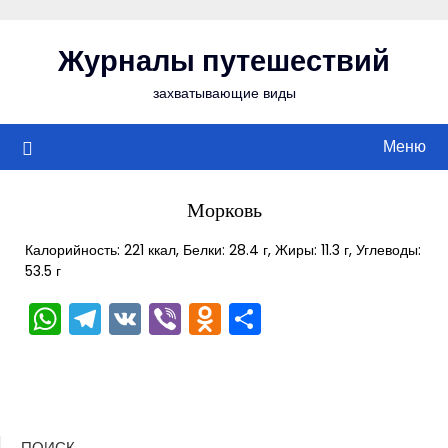
Перейти
к
Журналы путешествий
содержимому
захватывающие виды
Меню
Морковь
Калорийность: 221 ккал, Белки: 28.4 г, Жиры: 11.3 г, Углеводы:
53.5 г
WhatsApp
Telegram
VK
Viber
Odnoklassniki
Отправить
ПОИСК