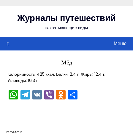
Перейти
к
Журналы путешествий
содержимому
захватывающие виды
Меню
Мёд
Калорийность: 425 ккал, Белки: 2.4 г, Жиры: 12.4 г,
Углеводы: 16.3 г
WhatsApp
Telegram
VK
Viber
Odnoklassniki
Отправить
ПОИСК