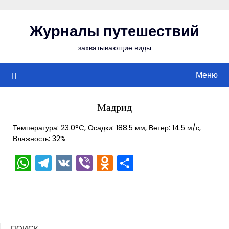
Перейти
к
Журналы путешествий
содержимому
захватывающие виды
Меню
Мадрид
Температура: 23.0°C, Осадки: 188.5 мм, Ветер: 14.5 м/с,
Влажность: 32%
WhatsApp
Telegram
VK
Viber
Odnoklassniki
Отправить
ПОИСК