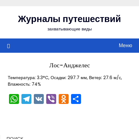
Перейти
к
Журналы путешествий
содержимому
захватывающие виды
Меню
Лос-Анджелес
Температура: 3.3°C, Осадки: 297.7 мм, Ветер: 27.6 м/с,
Влажность: 74%
WhatsApp
Telegram
VK
Viber
Odnoklassniki
Отправить
ПОИСК