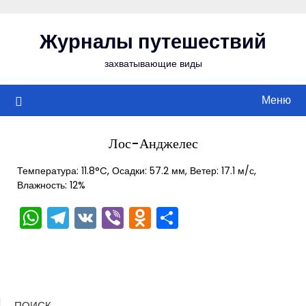
Перейти
к
Журналы путешествий
содержимому
захватывающие виды
Меню
Лос-Анджелес
Температура: 11.8°C, Осадки: 57.2 мм, Ветер: 17.1 м/с,
Влажность: 12%
WhatsApp
Telegram
VK
Viber
Odnoklassniki
Отправить
ПОИСК