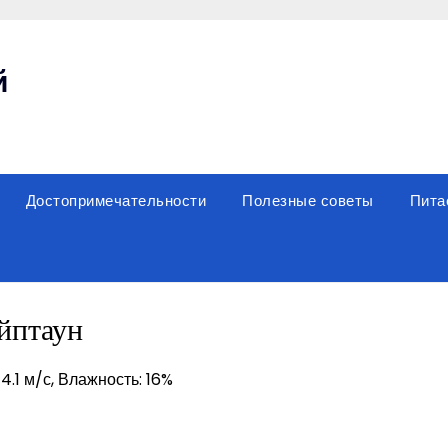
й
Достопримечательности
Полезные советы
Пита
йптаун
14.1 м/с, Влажность: 16%
sniki
вить