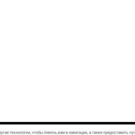
©2026 Журналы путешествий
| Дизайн:
Газетная тема WordPress
угие технологии, чтобы помочь вам в навигации, а также предоставить л