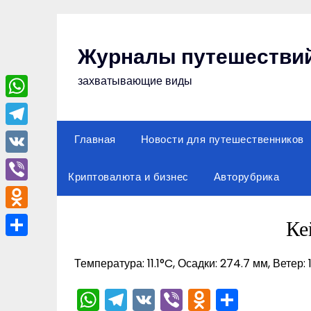
Перейти
к
содержимому
Журналы путешестви
захватывающие виды
WhatsApp
Telegram
Главная
Новости для путешественников
VK
Криптовалюта и бизнес
Авторубрика
Viber
Odnoklassniki
Ке
Отправить
Температура: 11.1°C, Осадки: 274.7 мм, Ветер: 
WhatsApp
Telegram
VK
Viber
Odnoklas
Отпра