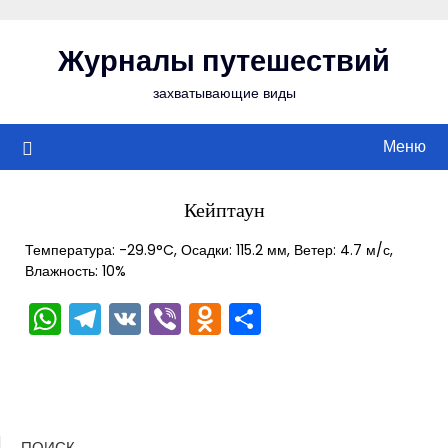
Перейти
к
Журналы путешествий
содержимому
захватывающие виды
Меню
Кейптаун
Температура: -29.9°C, Осадки: 115.2 мм, Ветер: 4.7 м/с,
Влажность: 10%
WhatsApp
Telegram
VK
Viber
Odnoklassniki
Отправить
ПОИСК