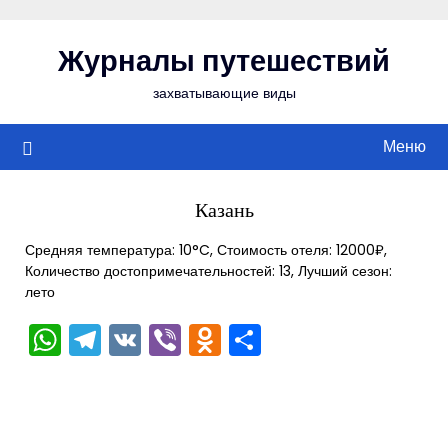
Перейти
к
Журналы путешествий
содержимому
захватывающие виды
Меню
Казань
Средняя температура: 10°C, Стоимость отеля: 12000₽,
Количество достопримечательностей: 13, Лучший сезон:
лето
WhatsApp
Telegram
VK
Viber
Odnoklassniki
Отправить