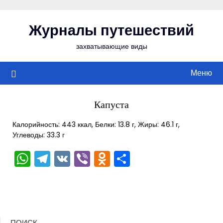
Перейти
к
Журналы путешествий
содержимому
захватывающие виды
Меню
Капуста
Калорийность: 443 ккал, Белки: 13.8 г, Жиры: 46.1 г,
Углеводы: 33.3 г
WhatsApp
Telegram
VK
Viber
Odnoklassniki
Отправить
ПОИСК