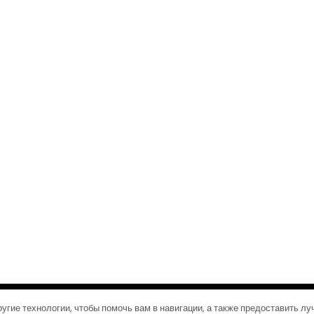
©2026 Журналы путешествий
| Дизайн:
Газетная тема WordPress
угие технологии, чтобы помочь вам в навигации, а также предоставить л