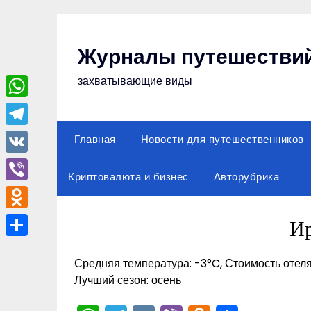
Перейти
к
содержимому
Журналы путешестви
захватывающие виды
WhatsApp
Telegram
Главная
Новости для путешественников
VK
Криптовалюта и бизнес
Авторубрика
Viber
Odnoklassniki
И
Отправить
Средняя температура: -3°C, Стоимость отеля
Лучший сезон: осень