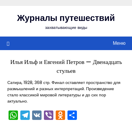
Перейти
к
Журналы путешествий
содержимому
захватывающие виды
Меню
Илья Ильф и Евгений Петров — Двенадцать
стульев
Сатира, 1928, 368 стр. Финал оставляет пространство для
размышлений и разных интерпретаций. Произведение
стало классикой мировой литературы и до сих пор
актуально.
WhatsApp
Telegram
VK
Viber
Odnoklassniki
Отправить