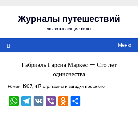
Перейти
к
Журналы путешествий
содержимому
захватывающие виды
Меню
Габриэль Гарсиа Маркес — Сто лет
одиночества
Роман, 1967, 417 стр. тайны и загадки прошлого
WhatsApp
Telegram
VK
Viber
Odnoklassniki
Отправить