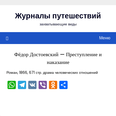
Перейти
к
Журналы путешествий
содержимому
захватывающие виды
Меню
Фёдор Достоевский — Преступление и
наказание
Роман, 1866, 671 стр. драма человеческих отношений
WhatsApp
Telegram
VK
Viber
Odnoklassniki
Отправить