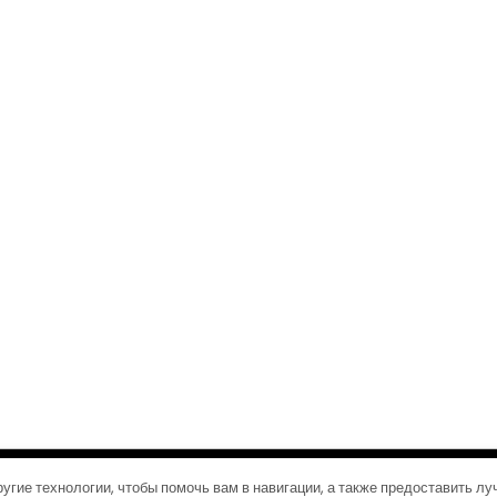
©2026 Журналы путешествий
| Дизайн:
Газетная тема WordPress
угие технологии, чтобы помочь вам в навигации, а также предоставить л