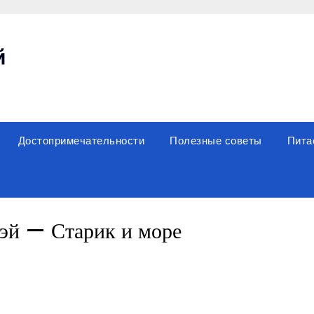
й
Достопримечательности
Полезные советы
Пита
эй — Старик и море
sniki
вить