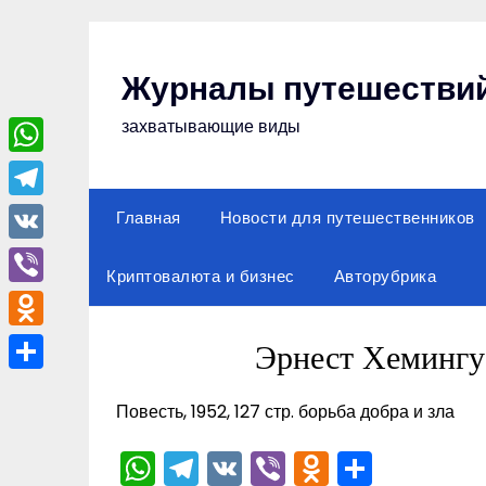
Перейти
к
содержимому
Журналы путешестви
захватывающие виды
WhatsApp
Telegram
Главная
Новости для путешественников
VK
Криптовалюта и бизнес
Авторубрика
Viber
Odnoklassniki
Эрнест Хемингу
Отправить
Повесть, 1952, 127 стр. борьба добра и зла
WhatsApp
Telegram
VK
Viber
Odnoklas
Отпра