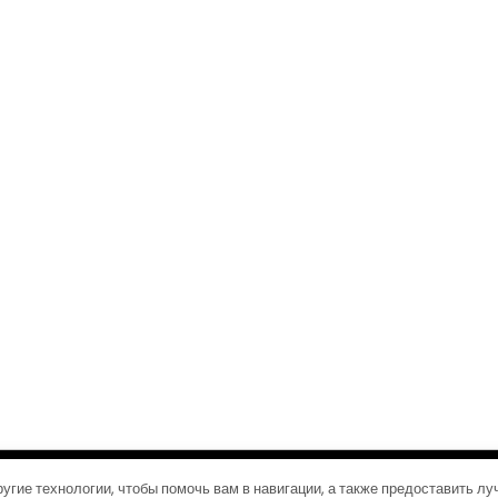
©2026 Журналы путешествий
| Дизайн:
Газетная тема WordPress
угие технологии, чтобы помочь вам в навигации, а также предоставить л