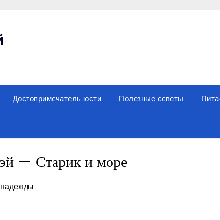
й
Достопримечательности
Полезные советы
Пита
эй — Старик и море
, надежды
sniki
вить