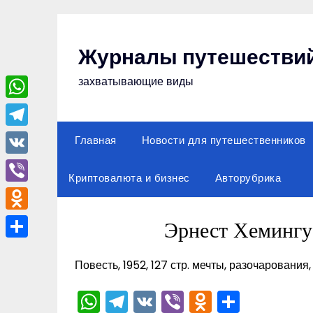
Перейти
к
содержимому
Журналы путешестви
захватывающие виды
WhatsApp
Telegram
Главная
Новости для путешественников
VK
Криптовалюта и бизнес
Авторубрика
Viber
Odnoklassniki
Эрнест Хемингу
Отправить
Повесть, 1952, 127 стр. мечты, разочарования
WhatsApp
Telegram
VK
Viber
Odnoklas
Отпра