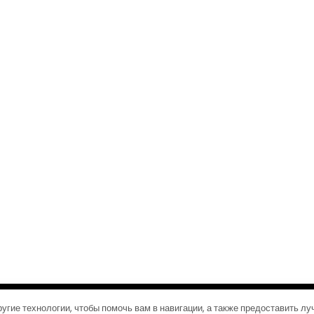
©2026 Журналы путешествий
| Дизайн:
Газетная тема WordPress
угие технологии, чтобы помочь вам в навигации, а также предоставить л