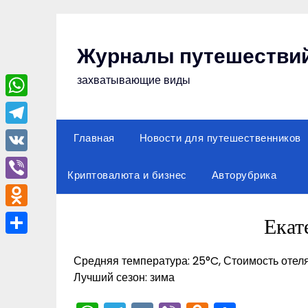
Перейти
к
содержимому
Журналы путешестви
захватывающие виды
WhatsApp
Telegram
Главная
Новости для путешественников
VK
Криптовалюта и бизнес
Авторубрика
Viber
Odnoklassniki
Екат
Отправить
Средняя температура: 25°C, Стоимость отеля
Лучший сезон: зима