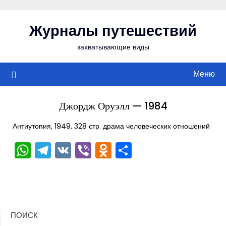
Перейти
к
Журналы путешествий
содержимому
захватывающие виды
Меню
Джордж Оруэлл — 1984
Антиутопия, 1949, 328 стр. драма человеческих отношений
WhatsApp
Telegram
VK
Viber
Odnoklassniki
Отправить
ПОИСК