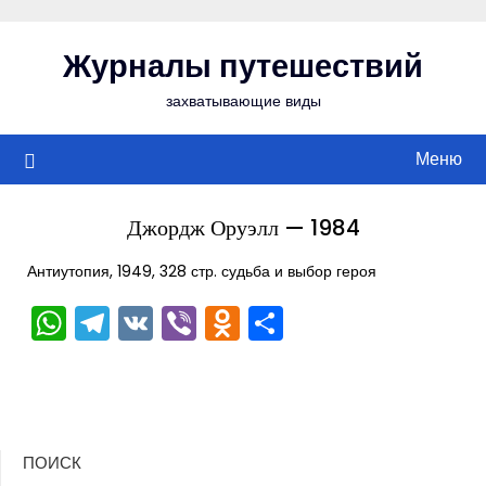
Перейти
к
Журналы путешествий
содержимому
захватывающие виды
Меню
Джордж Оруэлл — 1984
Антиутопия, 1949, 328 стр. судьба и выбор героя
WhatsApp
Telegram
VK
Viber
Odnoklassniki
Отправить
ПОИСК