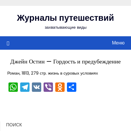
Перейти
к
Журналы путешествий
содержимому
захватывающие виды
Меню
Джейн Остин — Гордость и предубеждение
Роман, 1813, 279 стр. жизнь в суровых условиях
WhatsApp
Telegram
VK
Viber
Odnoklassniki
Отправить
ПОИСК